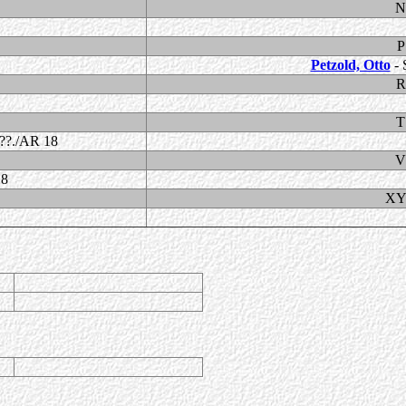
N
P
Petzold, Otto
- 
R
T
??./AR 18
V
18
XY