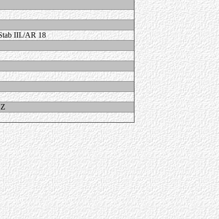
Stab III./AR 18
Z