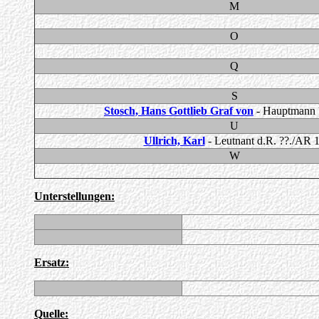
M
O
Q
S
Stosch, Hans Gottlieb Graf von
- Hauptmann 
U
Ullrich, Karl
- Leutnant d.R. ??./AR 
W
Unterstellungen:
Ersatz:
Quelle: