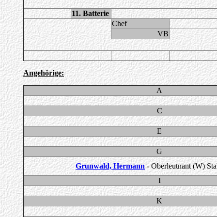
11. Batterie
Chef
VB
Angehörige:
A
C
E
G
Grunwald, Hermann
- Oberleutnant (W) St
I
K