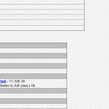
Paul
- ??./AR 18
freiter 6./AR (mot.) 18