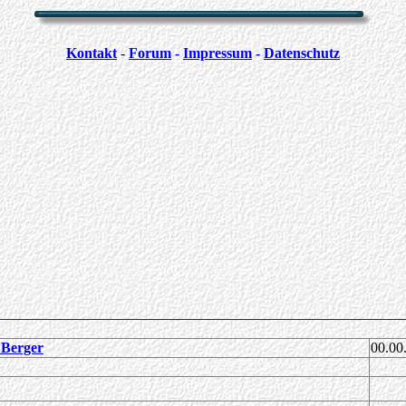
Kontakt
-
Forum
-
Impressum
-
Datenschutz
 Berger
00.00