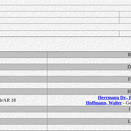
B
D
F
H
Herrmann Dr., 
ab/AR 18
Hoffmann, Walter
- Ge
J
L