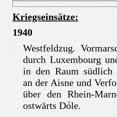
Kriegseinsätze:
1940
Westfeldzug. Vormar
durch Luxembourg und
in den Raum südlich C
an der Aisne und Verf
über den Rhein-Mar
ostwärts D
ó
le.