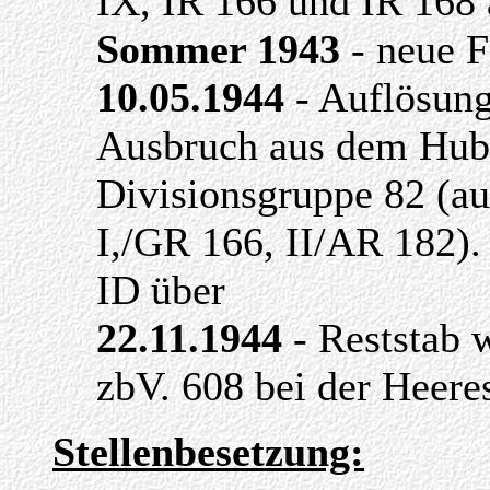
IX, IR 166 und IR 16
Sommer 1943
- neue 
10.05.1944
- Auflösun
Ausbruch aus dem Hube
Divisionsgruppe 82 (a
I,/GR 166, II/AR 182).
ID über
22.11.1944
- Reststab 
zbV. 608 bei der Heeres
Stellenbesetzung: