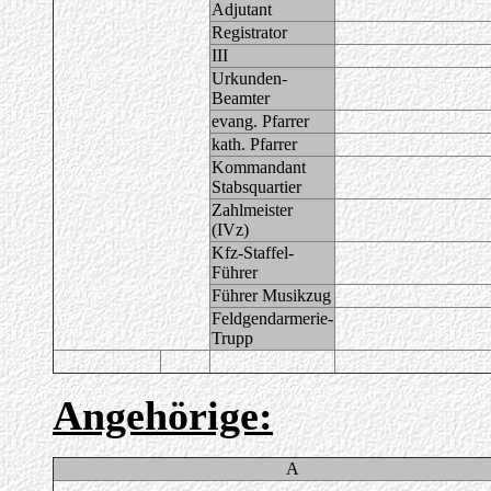
Adjutant
Registrator
III
Urkunden-
Beamter
evang. Pfarrer
kath. Pfarrer
Kommandant
Stabsquartier
Zahlmeister
(IVz)
Kfz-Staffel-
Führer
Führer Musikzug
Feldgendarmerie-
Trupp
Angehörige:
A