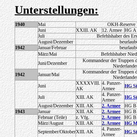
Unterstellungen:
1940
Mai
OKH-Reserve b
Juni
XXIII. AK
12. Armee
HG A
Juli
Befehlshaber des Ers
August/Dezember
beurlau
1942
Januar/Februar
beurlau
März/Mai
Befehlshaber Nied
Kommandeur der Truppen de
Juni/Dezember
Niederlande
Kommandeur der Truppen de
1942
Januar/Mai
Niederlande
XXXXVIII.
4. Panzer-
Juni
HG S
AK
Armee
4. Panzer-
Juli
XIII. AK
HG S
Armee
August/Dezember
XIII. AK
2. Armee
HG B
1943
Januar
XIII. AK
2. Armee
HG B
Februar (Teile)
z. Vfg.
2. Armee
HG B
März/August
XIII. AK
2. Armee
HG Mi
4. Panzer-
September/Oktober
XIII. AK
HG S
Armee