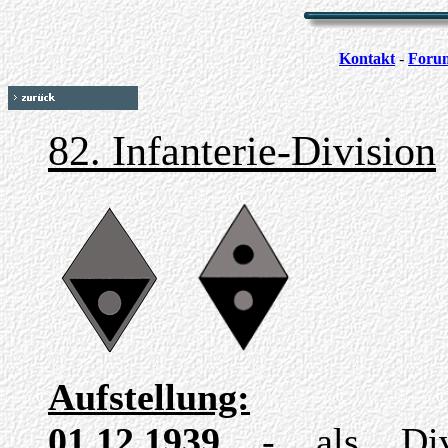
Kontakt
-
Foru
82. Infanterie-Division
Aufstellung:
01.12.1939
- als Div