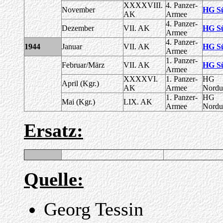
XXXXVIII.
4. Panzer-
November
HG S
AK
Armee
4. Panzer-
Dezember
VII. AK
HG S
Armee
4. Panzer-
1944
Januar
VII. AK
HG S
Armee
1. Panzer-
Februar/März
VII. AK
HG S
Armee
XXXXVI.
1. Panzer-
HG
April (Kgr.)
AK
Armee
Nordu
1. Panzer-
HG
Mai (Kgr.)
LIX. AK
Armee
Nordu
Ersatz:
Quelle:
Georg Tessin