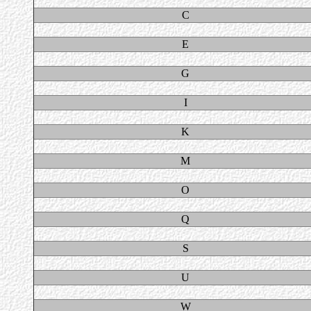
C
E
G
I
K
M
O
Q
S
U
W