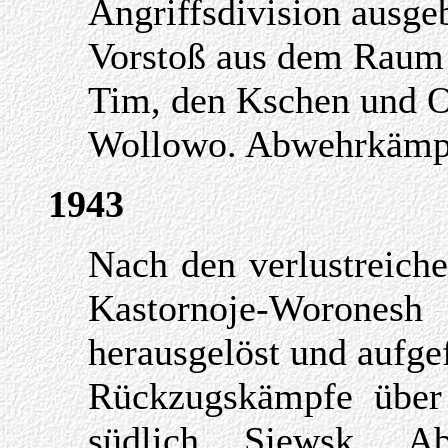
Angriffsdivision ausge
Vorstoß aus dem Raum 
Tim, den Kschen und O
Wollowo. Abwehrkämpf
1943
Nach den verlustreic
Kastornoje-Woron
herausgelöst und aufgef
Rückzugskämpfe übe
südlich Sjewsk. A