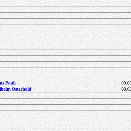
ns Pauli
00.0
lhelm Osterhold
00.0