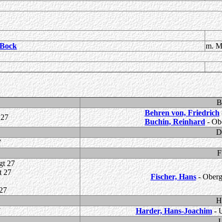
 Bock
m. M
B
Behren von, Friedrich
 27
Buchin, Reinhard
- Obe
D
7
F
gt 27
t 27
Fischer, Hans
- Oberg
 27
H
7
Harder, Hans-Joachim
- U
J