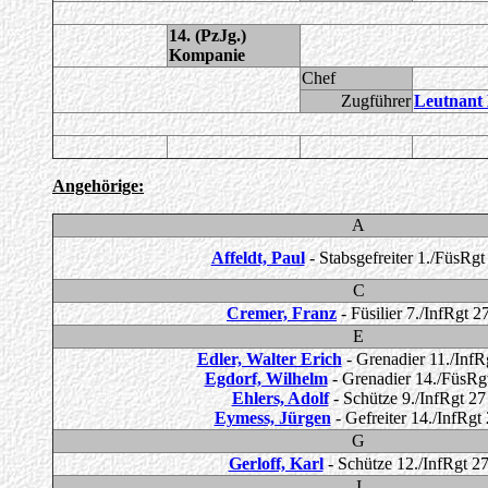
14. (PzJg.)
Kompanie
Chef
Zugführer
Leutnant
Angehörige:
A
Affeldt, Paul
- Stabsgefreiter 1./FüsRgt
C
Cremer, Franz
- Füsilier 7./InfRgt 2
E
Edler, Walter Erich
- Grenadier 11./InfR
Egdorf, Wilhelm
- Grenadier 14./FüsRg
Ehlers, Adolf
- Schütze 9./InfRgt 27
Eymess, Jürgen
- Gefreiter 14./InfRgt
G
Gerloff, Karl
- Schütze 12./InfRgt 2
I