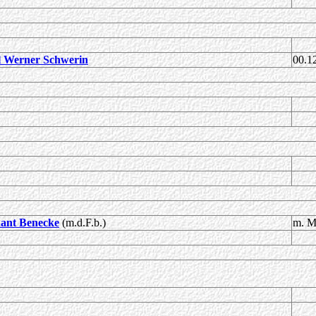
l Werner Schwerin
00.1
nant Benecke
(m.d.F.b.)
m. M