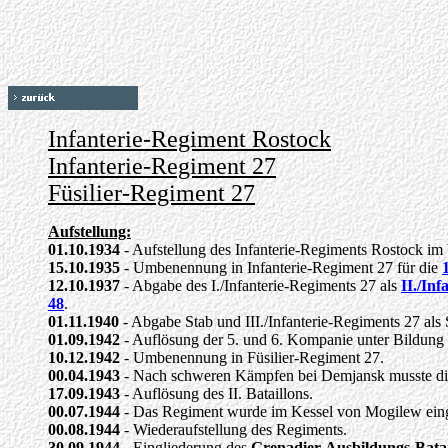
Infanterie-Regiment Rostock
Infanterie-Regiment 27
Füsilier-Regiment 27
Aufstellung:
01.10.1934
- Aufstellung des Infanterie-Regiments Rostock im 
15.10.1935
- Umbenennung in Infanterie-Regiment 27 für die
12.10.1937
- Abgabe des I./Infanterie-Regiments 27 als
II./In
48
.
01.11.1940
- Abgabe Stab und III./Infanterie-Regiments 27 als
01.09.1942
- Auflösung der 5. und 6. Kompanie unter Bildung
10.12.1942
- Umbenennung in Füsilier-Regiment 27.
00.04.1943
- Nach schweren Kämpfen bei Demjansk musste die
17.09.1943
- Auflösung des II. Bataillons.
00.07.1944
- Das Regiment wurde im Kessel von Mogilew eing
00.08.1944
- Wiederaufstellung des Regiments.
30.09.1944
- Eingliederung des
Grenadier-Ausbildungs-Batai