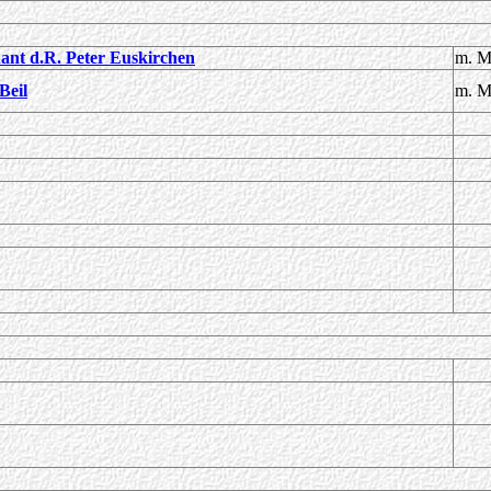
ant d.R. Peter Euskirchen
m. M
Beil
m. M