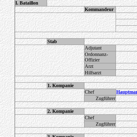
I. Bataillon
Kommandeur
Stab
Adjutant
Ordonnanz-
Offizier
Arzt
Hilfsarzt
1. Kompanie
Chef
Hauptman
Zugführer
2. Kompanie
Chef
Zugführer
3. Kompanie