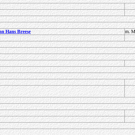
n Hans Breese
m. M