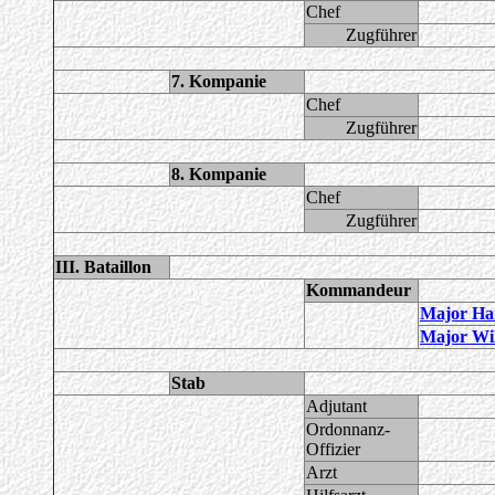
Chef
Zugführer
7. Kompanie
Chef
Zugführer
8. Kompanie
Chef
Zugführer
III. Bataillon
Kommandeur
Major Ha
Major Wi
Stab
Adjutant
Ordonnanz-
Offizier
Arzt