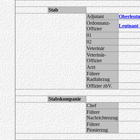
Stab
Adjutant
Oberleutn
Ordonnanz-
Leutnant 
Offizier
01
02
Veterinär
Veterinär-
Offizier
Arzt
Führer
Radfahrzug
Offizier zbV.
Stabskompanie
Chef
Führer
Nachrichtenzug
Führer
Pionierzug